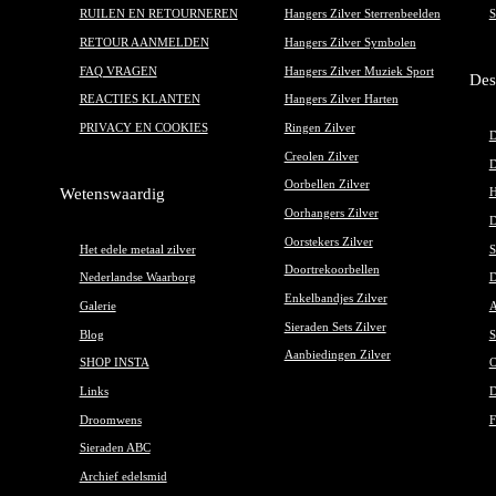
RUILEN EN RETOURNEREN
Hangers Zilver Sterrenbeelden
S
RETOUR AANMELDEN
Hangers Zilver Symbolen
FAQ VRAGEN
Hangers Zilver Muziek Sport
Des
REACTIES KLANTEN
Hangers Zilver Harten
PRIVACY EN COOKIES
Ringen Zilver
D
Creolen Zilver
D
Oorbellen Zilver
Wetenswaardig
H
Oorhangers Zilver
D
Oorstekers Zilver
Het edele metaal zilver
S
Doortrekoorbellen
Nederlandse Waarborg
D
Enkelbandjes Zilver
Galerie
A
Sieraden Sets Zilver
Blog
S
Aanbiedingen Zilver
SHOP INSTA
O
Links
D
Droomwens
F
Sieraden ABC
Archief edelsmid