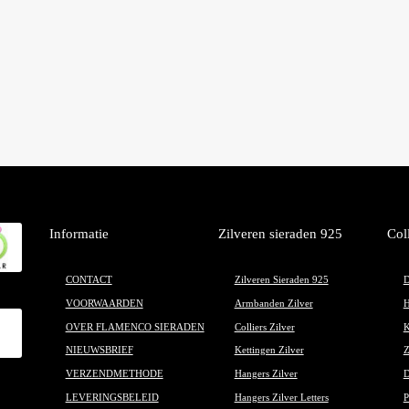
Informatie
Zilveren sieraden 925
Col
CONTACT
Zilveren Sieraden 925
D
VOORWAARDEN
Armbanden Zilver
H
OVER FLAMENCO SIERADEN
Colliers Zilver
K
NIEUWSBRIEF
Kettingen Zilver
Z
VERZENDMETHODE
Hangers Zilver
D
LEVERINGSBELEID
Hangers Zilver Letters
P