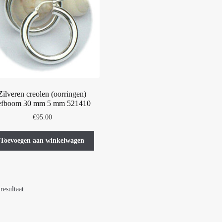
Zilveren creolen (oorringen)
efboom 30 mm 5 mm 521410
€
95.00
Toevoegen aan winkelwagen
resultaat