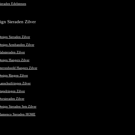
ieraden Edelstenen
ign Sieraden Zilver
esign Sieraden Zilver
esign Armbanden Zilver
alssieraden Zilver
esign Hangers Zilver
terrenbeeld Hangers Zilver
esign Ringen Zilver
anschuifringen Zilver
tapelringen Zilver
orsieraden Zilver
esign Sieraden Sets Zilver
lamenco Sieraden HOME