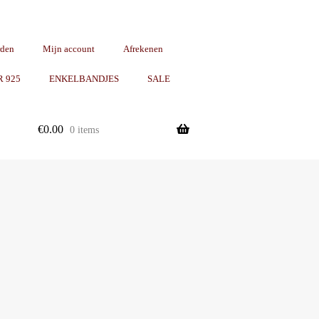
rden
Mijn account
Afrekenen
R 925
ENKELBANDJES
SALE
€
0.00
0 items