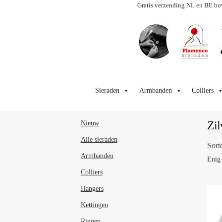
Gratis verzending NL en BE bo
Ga
Ga
door
naar
Sieraden
Armbanden
Colliers
naar
de
navigatie
inhoud
Zil
Nieuw
Alle sieraden
Sort
Armbanden
Enig 
Colliers
Hangers
Kettingen
Ringen