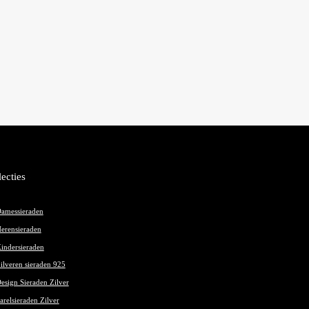
lecties
amessieraden
erensieraden
indersieraden
ilveren sieraden 925
esign Sieraden Zilver
arelsieraden Zilver