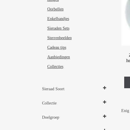
Oorbellen
Enkelbandjes
Sieraden Sets
Sterrenbeelden
Cadeau tips
Aanbiedingen
h
Collecties
Sieraad Soort
Oorbellen
Collectie
Enig 
Zilveren sieraden 925
Doelgroep
Damessieraden