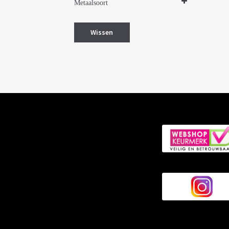
Metaalsoort
Zilver
Wissen