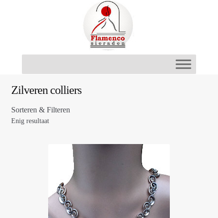
Ga
Ga
door
naar
naar
de
navigatie
inhoud
Zilveren colliers
Sorteren & Filteren
Enig resultaat