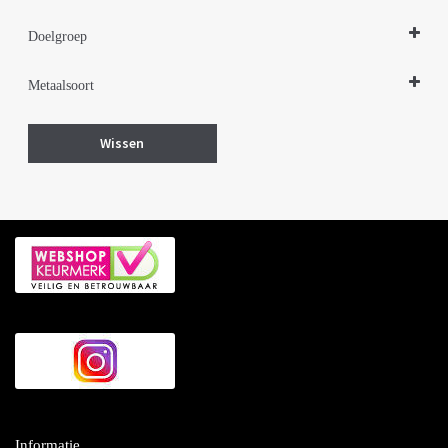
Doelgroep
Damessieraden
Metaalsoort
Zilver
Wissen
Informatie