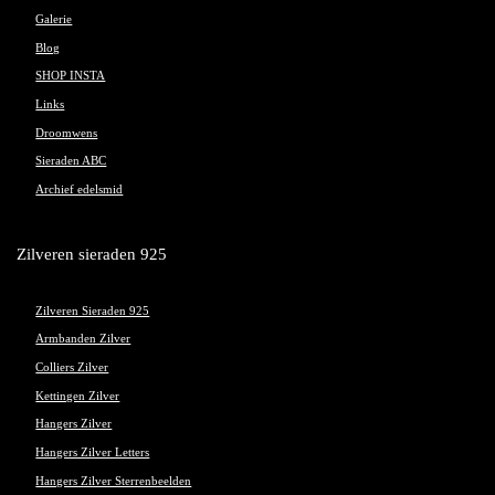
Galerie
Blog
SHOP INSTA
Links
Droomwens
Sieraden ABC
Archief edelsmid
Zilveren sieraden 925
Zilveren Sieraden 925
Armbanden Zilver
Colliers Zilver
Kettingen Zilver
Hangers Zilver
Hangers Zilver Letters
Hangers Zilver Sterrenbeelden