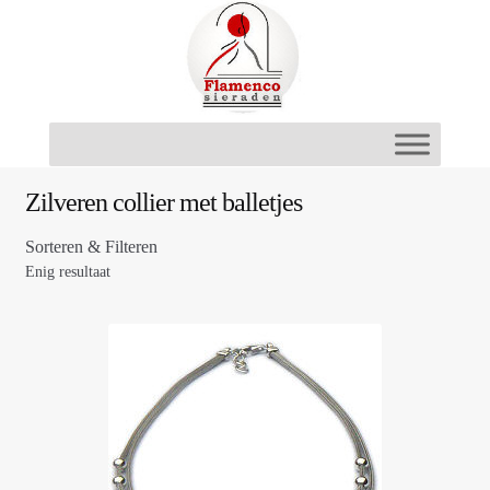
Ga
Ga
door
naar
naar
de
navigatie
inhoud
Zilveren collier met balletjes
Sorteren & Filteren
Enig resultaat