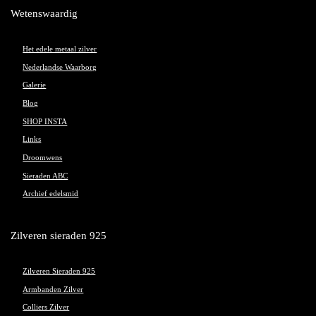
Wetenswaardig
Het edele metaal zilver
Nederlandse Waarborg
Galerie
Blog
SHOP INSTA
Links
Droomwens
Sieraden ABC
Archief edelsmid
Zilveren sieraden 925
Zilveren Sieraden 925
Armbanden Zilver
Colliers Zilver