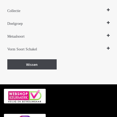
Colliers
Collectie
Zilveren sieraden 925
Doelgroep
Damessieraden
Metaalsoort
Zilver gerhodineerd
Vorm Soort Schakel
Bal balletjes
Wissen