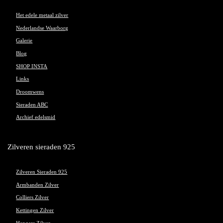
Het edele metaal zilver
Nederlandse Waarborg
Galerie
Blog
SHOP INSTA
Links
Droomwens
Sieraden ABC
Archief edelsmid
Zilveren sieraden 925
Zilveren Sieraden 925
Armbanden Zilver
Colliers Zilver
Kettingen Zilver