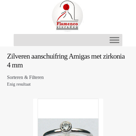
Ga
Ga
door
naar
naar
de
navigatie
inhoud
Zilveren aanschuifring Amigas met zirkonia
4 mm
Sorteren & Filteren
Enig resultaat