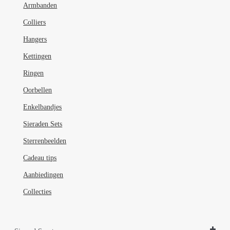
Armbanden
op
de
Colliers
productpagina
Hangers
Kettingen
Ringen
Oorbellen
Enkelbandjes
Sieraden Sets
Sterrenbeelden
Cadeau tips
Aanbiedingen
Collecties