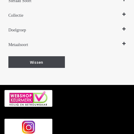
Sieraad Soort
Ringen
Collectie
Design Sieraden Zilver
Doelgroep
Damessieraden
Metaalsoort
Zilver
Wissen