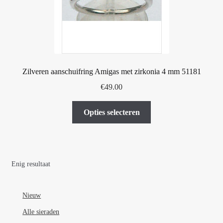
Zilveren aanschuifring Amigas met zirkonia 4 mm 51181
€
49.00
Dit
Opties selecteren
product
heeft
meerdere
variaties.
Enig resultaat
Deze
optie
kan
Nieuw
gekozen
Alle sieraden
worden