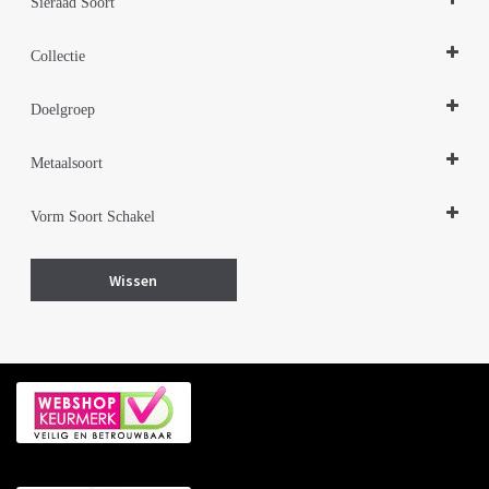
Sieraad Soort
Ringen
Collectie
Design Sieraden Zilver
Doelgroep
Damessieraden
Metaalsoort
Zilver met goud
Vorm Soort Schakel
Bal balletjes
Wissen