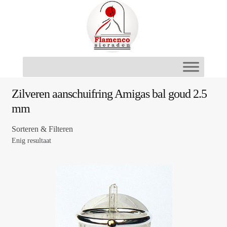
Ga
Ga
door
naar
naar
de
navigatie
inhoud
Zilveren aanschuifring Amigas bal goud 2.5
mm
Sorteren & Filteren
Enig resultaat