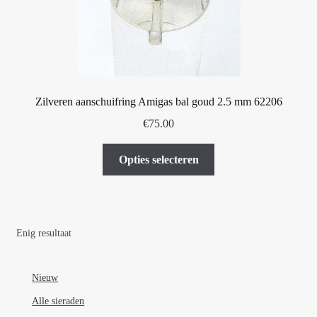
Zilveren aanschuifring Amigas bal goud 2.5 mm 62206
€
75.00
Dit
Opties selecteren
product
heeft
meerdere
variaties.
Enig resultaat
Deze
optie
kan
Nieuw
gekozen
Alle sieraden
worden