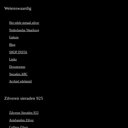
Wetenswaardig
Het edele metaal zilver
Nederlandse Waarborg
Galerie
Blog
SHOP INSTA
Links
Droomwens
Sieraden ABC
Archief edelsmid
Zilveren sieraden 925
Zilveren Sieraden 925
Armbanden Zilver
Colliers Zilver