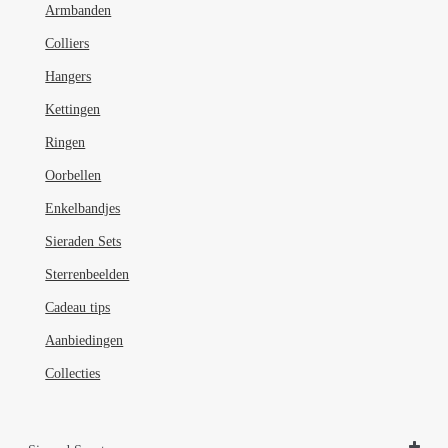
Armbanden
op
de
Colliers
productpagina
Hangers
Kettingen
Ringen
Oorbellen
Enkelbandjes
Sieraden Sets
Sterrenbeelden
Cadeau tips
Aanbiedingen
Collecties