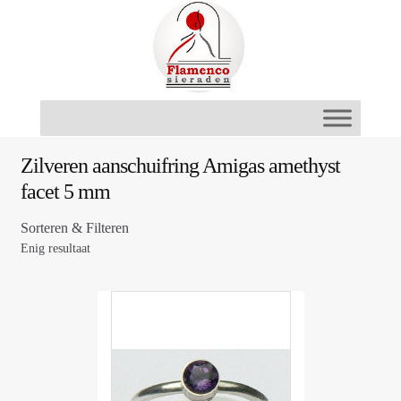
Ga
Ga
door
naar
naar
de
navigatie
inhoud
Zilveren aanschuifring Amigas amethyst
facet 5 mm
Sorteren & Filteren
Enig resultaat