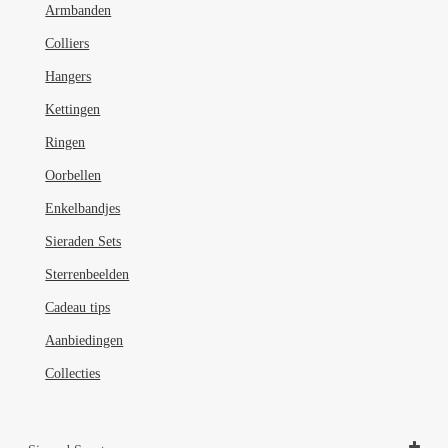
Armbanden
op
de
Colliers
productpagina
Hangers
Kettingen
Ringen
Oorbellen
Enkelbandjes
Sieraden Sets
Sterrenbeelden
Cadeau tips
Aanbiedingen
Collecties