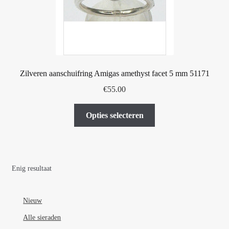
Zilveren aanschuifring Amigas amethyst facet 5 mm 51171
€
55.00
Dit
Opties selecteren
product
heeft
meerdere
variaties.
Enig resultaat
Deze
optie
kan
Nieuw
gekozen
Alle sieraden
worden