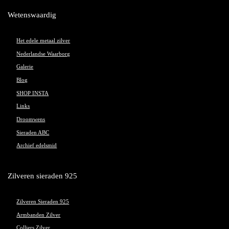
Wetenswaardig
Het edele metaal zilver
Nederlandse Waarborg
Galerie
Blog
SHOP INSTA
Links
Droomwens
Sieraden ABC
Archief edelsmid
Zilveren sieraden 925
Zilveren Sieraden 925
Armbanden Zilver
Colliers Zilver