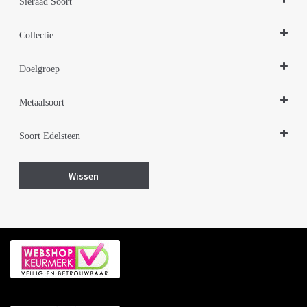
Sieraad Soort
Ringen
Collectie
Design Sieraden Zilver
Doelgroep
Sieraden Edelstenen
Damessieraden
Metaalsoort
Zilver
Soort Edelsteen
Amethyst
Wissen