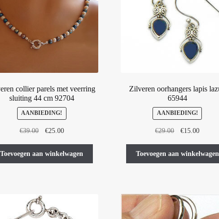
ge
wo
op
de
pr
eren collier parels met veerring
Zilveren oorhangers lapis laz
sluiting 44 cm 92704
65944
AANBIEDING!
AANBIEDING!
Oorspronkelijke
Huidige
Oorspronkelijk
Huidig
€
39.00
€
25.00
€
29.00
€
15.00
prijs
prijs
prijs
prijs
was:
is:
was:
is:
Toevoegen aan winkelwagen
Toevoegen aan winkelwagen
€39.00.
€25.00.
€29.00.
€15.00