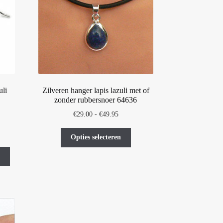
kozen
rden
oductpagina
uli
Zilveren hanger lapis lazuli met of
zonder rubbersnoer 64636
Prijsklasse:
€
29.00
-
€
49.95
€29.00
Dit
e
e
tot
Opties selecteren
product
€49.95
heeft
meerdere
.
variaties.
Deze
optie
kan
gekozen