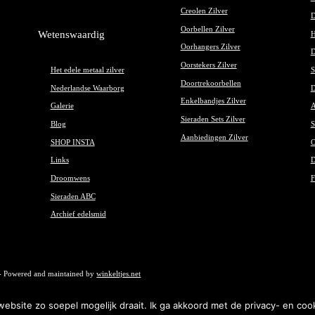
Creolen Zilver
D
Oorbellen Zilver
Wetenswaardig
H
Oorhangers Zilver
D
Oorstekers Zilver
Het edele metaal zilver
S
Doortrekoorbellen
Nederlandse Waarborg
D
Enkelbandjes Zilver
Galerie
A
Sieraden Sets Zilver
Blog
S
Aanbiedingen Zilver
SHOP INSTA
O
Links
D
Droomwens
F
Sieraden ABC
Archief edelsmid
- Powered and maintained by
winkeltjes.net
bsite zo soepel mogelijk draait. Ik ga akkoord met de privacy- en cook