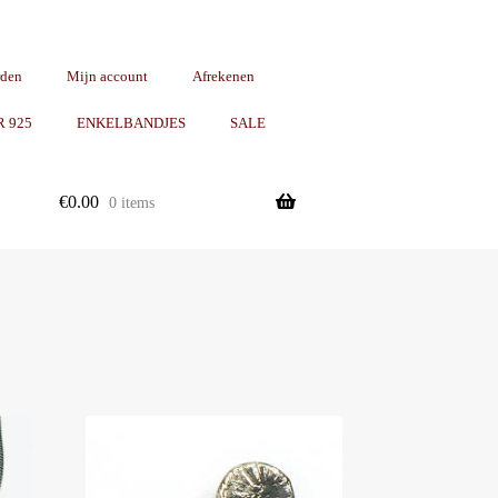
rden
Mijn account
Afrekenen
R 925
ENKELBANDJES
SALE
€
0.00
0 items