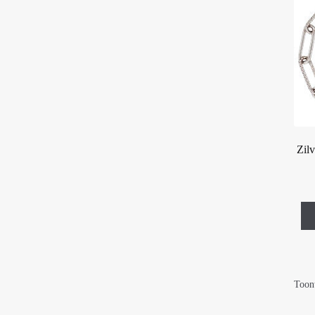
Zil
Toont