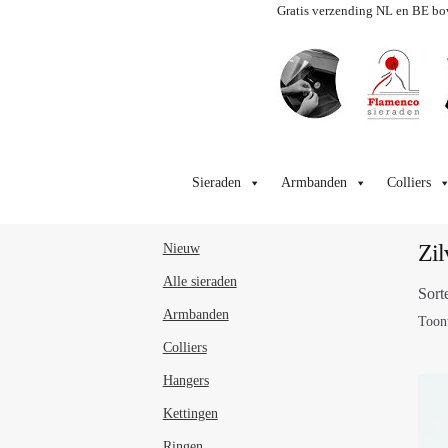
Gratis verzending NL en BE bo
Ga
Ga
door
naar
Sieraden
Armbanden
Colliers
naar
de
navigatie
inhoud
Zil
Nieuw
Alle sieraden
Sort
Armbanden
Toont
Colliers
Hangers
Kettingen
Ringen