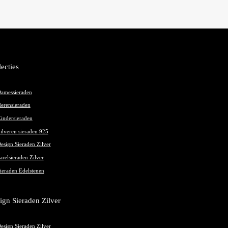
lecties
amessieraden
erensieraden
indersieraden
ilveren sieraden 925
esign Sieraden Zilver
arelsieraden Zilver
ieraden Edelstenen
ign Sieraden Zilver
esign Sieraden Zilver