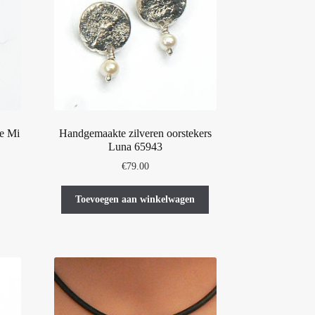
je Mi
Handgemaakte zilveren oorstekers
Luna 65943
asse:
€
79.00
t
Toevoegen aan winkelwagen
oduct
eft
erdere
iaties.
ze
tie
n