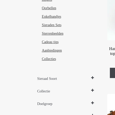
Oorbellen
Enkelbandjes
Sieraden Sets
Sterrenbeelden
Cadeau tips
Han
Aanbiedingen
to
Collecties
Sieraad Soort
Armbanden
Collectie
Hangers
Oorbellen
Design Sieraden Zilver
Doelgroep
Parelsieraden Zilver
Sieraden Edelstenen
Damessieraden