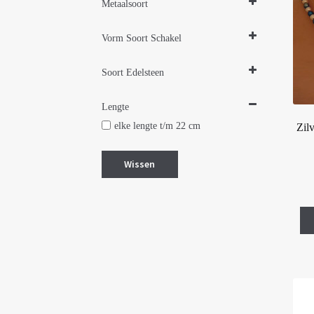
Zilveren sieraden 925
Metaalsoort
Herensieraden
Zilver
Vorm Soort Schakel
Zilver gerhodineerd
Zilver met goud
Cirkel rond
Soort Edelsteen
Jasseron
Paperclip
Lapis lazuli
Lengte
Topaas
elke lengte t/m 22 cm
Zilv
Wissen