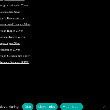
esign Armbanden Zilver
alssieraden Zilver
esign Hangers Zilver
terrenbeeld Hangers Zilver
esign Ringen Zilver
anschuifringen Zilver
tapelringen Zilver
orsieraden Zilver
esign Sieraden Sets Zilver
lamenco Sieraden HOME
ieverklaring.
Oké
Liever niet
Meer lezen