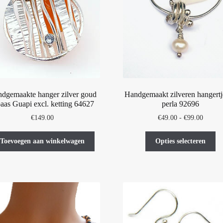
dgemaakte hanger zilver goud
Handgemaakt zilveren hangert
paas Guapi excl. ketting 64627
perla 92696
Prijskl
€
149.00
€
49.00
-
€
99.00
€49.00
Di
tot
Toevoegen aan winkelwagen
Opties selecteren
pr
€99.00
he
me
var
De
op
ka