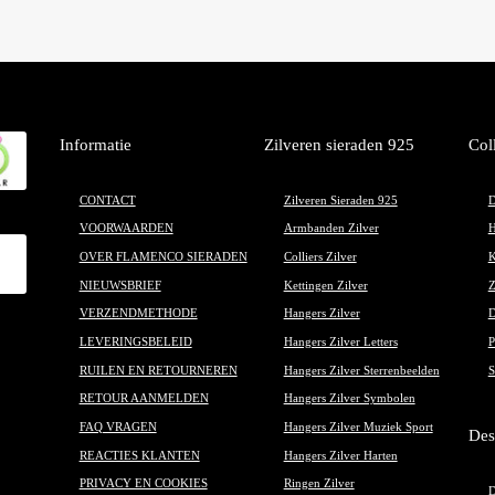
Informatie
Zilveren sieraden 925
Col
CONTACT
Zilveren Sieraden 925
D
VOORWAARDEN
Armbanden Zilver
H
OVER FLAMENCO SIERADEN
Colliers Zilver
K
NIEUWSBRIEF
Kettingen Zilver
Z
VERZENDMETHODE
Hangers Zilver
D
LEVERINGSBELEID
Hangers Zilver Letters
P
RUILEN EN RETOURNEREN
Hangers Zilver Sterrenbeelden
S
RETOUR AANMELDEN
Hangers Zilver Symbolen
FAQ VRAGEN
Hangers Zilver Muziek Sport
Des
REACTIES KLANTEN
Hangers Zilver Harten
PRIVACY EN COOKIES
Ringen Zilver
D