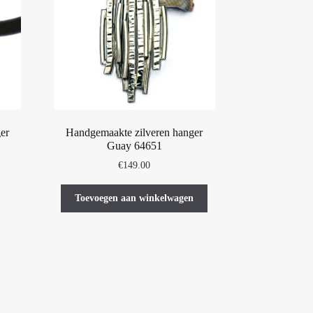
er
Handgemaakte zilveren hanger
Guay 64651
€
149.00
Toevoegen aan winkelwagen