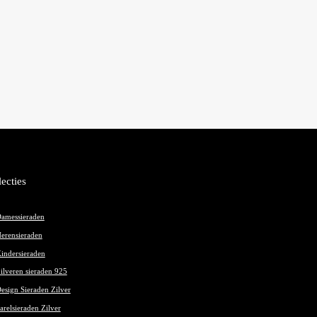
lecties
amessieraden
erensieraden
indersieraden
ilveren sieraden 925
esign Sieraden Zilver
arelsieraden Zilver