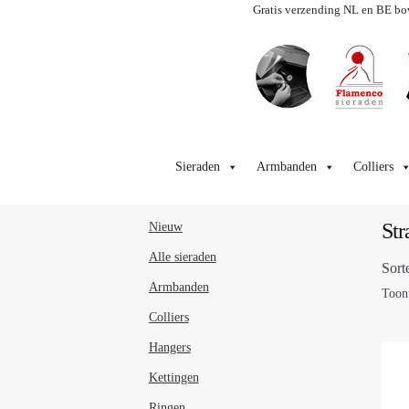
Gratis verzending NL en BE bo
Ga
Ga
door
naar
Sieraden
Armbanden
Colliers
naar
de
navigatie
inhoud
Str
Nieuw
Alle sieraden
Sort
Armbanden
Toont
Colliers
Hangers
Kettingen
Ringen