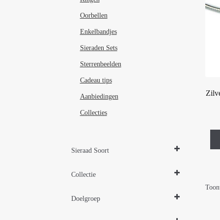
Oorbellen
Enkelbandjes
Sieraden Sets
Sterrenbeelden
Cadeau tips
Zilv
Aanbiedingen
Collecties
Sieraad Soort
Colliers
Collectie
Hangers
Toont
Design Sieraden Zilver
Doelgroep
Zilveren sieraden 925
Damessieraden