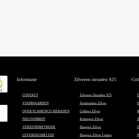
Informatie
Zilveren sieraden 925
Col
CONTACT
Zilveren Sieraden 925
D
VOORWAARDEN
Armbanden Zilver
H
OVER FLAMENCO SIERADEN
Colliers Zilver
K
NIEUWSBRIEF
Kettingen Zilver
Z
VERZENDMETHODE
Hangers Zilver
D
LEVERINGSBELEID
Hangers Zilver Letters
P