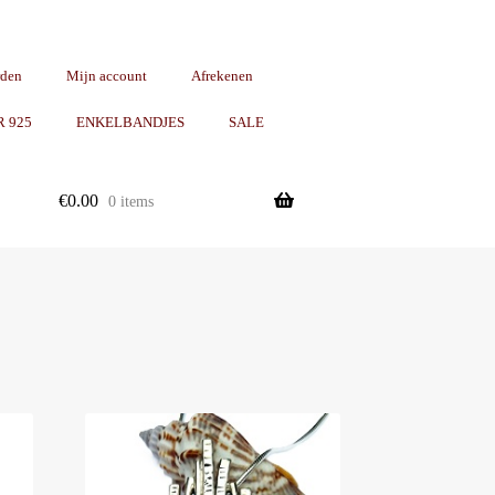
rden
Mijn account
Afrekenen
R 925
ENKELBANDJES
SALE
€
0.00
0 items