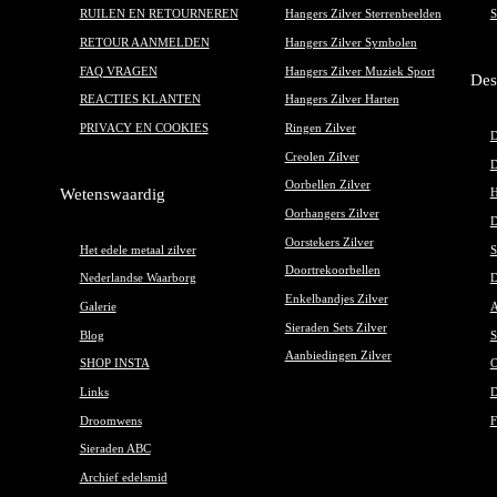
RUILEN EN RETOURNEREN
Hangers Zilver Sterrenbeelden
S
RETOUR AANMELDEN
Hangers Zilver Symbolen
FAQ VRAGEN
Hangers Zilver Muziek Sport
Des
REACTIES KLANTEN
Hangers Zilver Harten
PRIVACY EN COOKIES
Ringen Zilver
D
Creolen Zilver
D
Oorbellen Zilver
Wetenswaardig
H
Oorhangers Zilver
D
Oorstekers Zilver
Het edele metaal zilver
S
Doortrekoorbellen
Nederlandse Waarborg
D
Enkelbandjes Zilver
Galerie
A
Sieraden Sets Zilver
Blog
S
Aanbiedingen Zilver
SHOP INSTA
O
Links
D
Droomwens
F
Sieraden ABC
Archief edelsmid