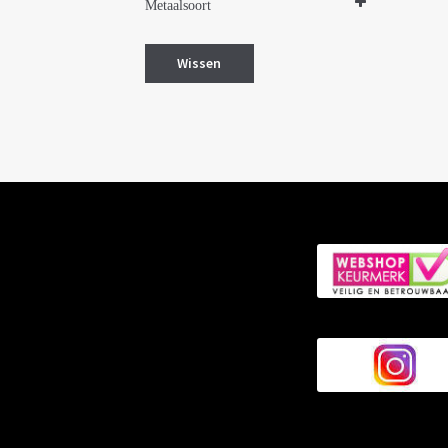
Metaalsoort
Zilver
Zilver gerhodineerd
Wissen