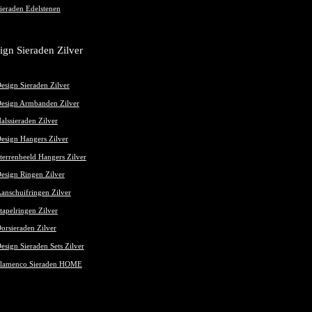
ieraden Edelstenen
ign Sieraden Zilver
esign Sieraden Zilver
esign Armbanden Zilver
alssieraden Zilver
esign Hangers Zilver
terrenbeeld Hangers Zilver
esign Ringen Zilver
anschuifringen Zilver
tapelringen Zilver
orsieraden Zilver
esign Sieraden Sets Zilver
lamenco Sieraden HOME