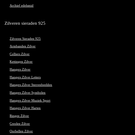
Archief edelsmid
Zilveren sieraden 925
Zilveren Sieraden 925
Armbanden Zilver
Colliers Zilver
Kettingen Zilver
Hangers Zilver
Hangers Zilver Letters
Hangers Zilver Sterrenbeelden
Hangers Zilver Symbolen
Hangers Zilver Muziek Sport
Hangers Zilver Harten
Ringen Zilver
Creolen Zilver
Oorbellen Zilver