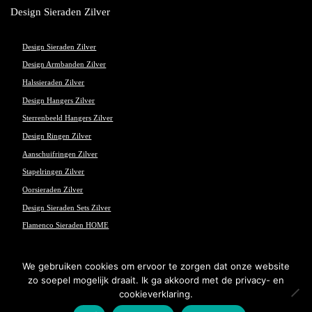
Design Sieraden Zilver
Design Sieraden Zilver
Design Armbanden Zilver
Halssieraden Zilver
Design Hangers Zilver
Sterrenbeeld Hangers Zilver
Design Ringen Zilver
Aanschuifringen Zilver
Stapelringen Zilver
Oorsieraden Zilver
Design Sieraden Sets Zilver
Flamenco Sieraden HOME
We gebruiken cookies om ervoor te zorgen dat onze website
zo soepel mogelijk draait. Ik ga akkoord met de privacy- en
© Flamenco Sieraden - Powered and maintained by
winkeltjes.net
cookieverklaring.