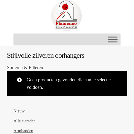
Ga
Ga
door
naar
naar
de
navigatie
inhoud
Stijlvolle zilveren oorhangers
Sorteren & Filteren
Geen producten gevonden die aan je selectie
voldoen.
Nieuw
Alle sieraden
Armbanden