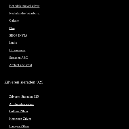
Het edele metaal zilver
Nederlandse Waarborg
Galerie
Blog
SHOP INSTA
Links
Droomwens
Sieraden ABC
Archief edelsmid
Zilveren sieraden 925
Zilveren Sieraden 925
Armbanden Zilver
Colliers Zilver
Kettingen Zilver
Hangers Zilver