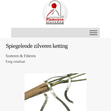
Ga
Ga
door
naar
naar
de
navigatie
inhoud
Spiegelende zilveren ketting
Sorteren & Filteren
Enig resultaat