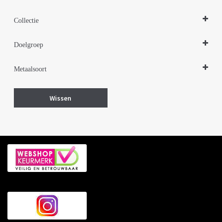
Colliers
Collectie
Zilveren sieraden 925
Doelgroep
Damessieraden
Metaalsoort
Zilver
Wissen