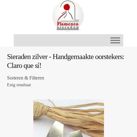
Ga
Ga
door
naar
naar
de
navigatie
inhoud
Sieraden zilver - Handgemaakte oorstekers:
Claro que sí!
Sorteren & Filteren
Enig resultaat