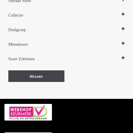
Sieraad Soort
Oorbellen
Collectie
Design Sieraden Zilver
Doelgroep
Damessieraden
Metaalsoort
Zilver
Soort Edelsteen
Zwarte zirkonia (synth. steen)
Wissen