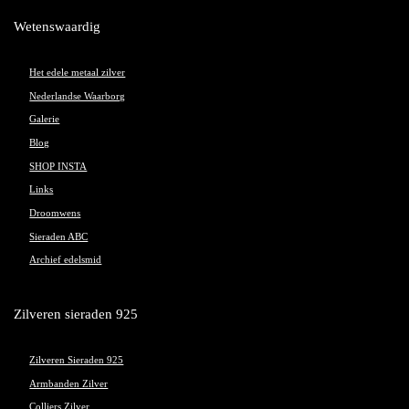
Wetenswaardig
Het edele metaal zilver
Nederlandse Waarborg
Galerie
Blog
SHOP INSTA
Links
Droomwens
Sieraden ABC
Archief edelsmid
Zilveren sieraden 925
Zilveren Sieraden 925
Armbanden Zilver
Colliers Zilver