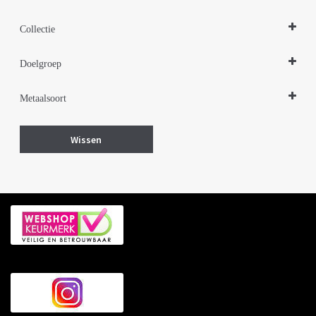
Colliers
Collectie
Kettingen
Zilveren sieraden 925
Doelgroep
Damessieraden
Metaalsoort
Herensieraden
Zilver
Wissen