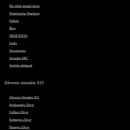
Het edele metaal zilver
Nederlandse Waarborg
Galerie
Blog
SHOP INSTA
Links
Droomwens
Sieraden ABC
Archief edelsmid
Zilveren sieraden 925
Zilveren Sieraden 925
Armbanden Zilver
Colliers Zilver
Kettingen Zilver
Hangers Zilver