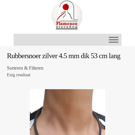
Ga
Ga
door
naar
naar
de
navigatie
inhoud
Rubbersnoer zilver 4.5 mm dik 53 cm lang
Sorteren & Filteren
Enig resultaat