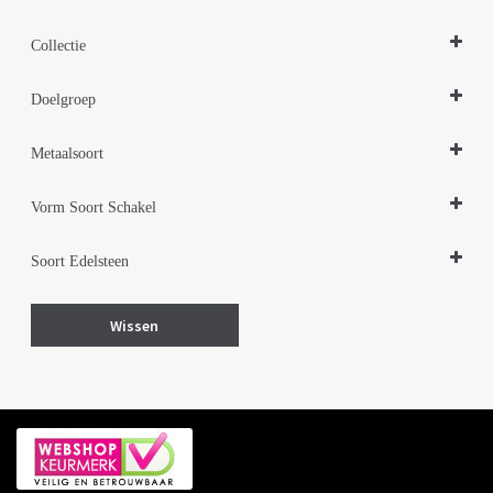
Hangers
Collectie
Sieraden Edelstenen
Doelgroep
Zilveren sieraden 925
Damessieraden
Metaalsoort
Zilver
Vorm Soort Schakel
Cirkel rond
Soort Edelsteen
Onyx
Wissen