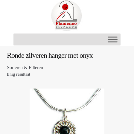
Ga
Ga
door
naar
naar
de
navigatie
inhoud
Ronde zilveren hanger met onyx
Sorteren & Filteren
Enig resultaat