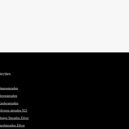
lecties
amessieraden
erensieraden
indersieraden
ilveren sieraden 925
esign Sieraden Zilver
arelsieraden Zilver