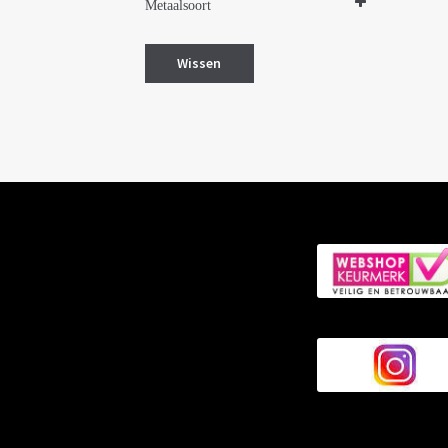
Metaalsoort
Zilver
Wissen