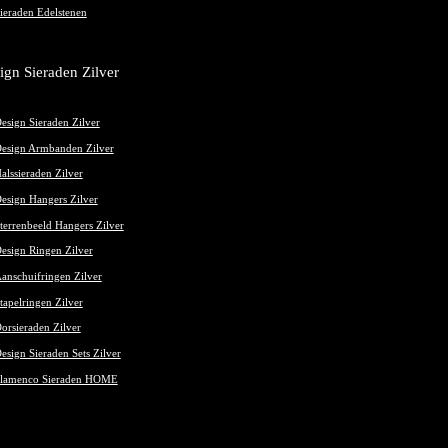
ieraden Edelstenen
ign Sieraden Zilver
esign Sieraden Zilver
esign Armbanden Zilver
alssieraden Zilver
esign Hangers Zilver
terrenbeeld Hangers Zilver
esign Ringen Zilver
anschuifringen Zilver
tapelringen Zilver
orsieraden Zilver
esign Sieraden Sets Zilver
lamenco Sieraden HOME