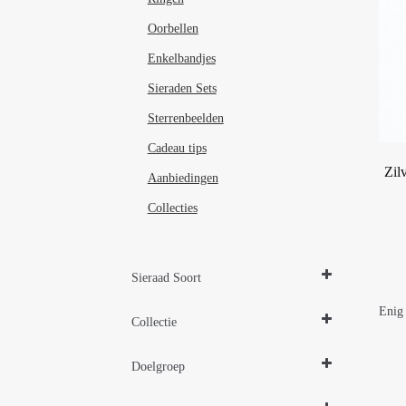
Oorbellen
Enkelbandjes
Sieraden Sets
Sterrenbeelden
Cadeau tips
Zil
Aanbiedingen
Collecties
Sieraad Soort
Hangers
Enig 
Collectie
Parelsieraden Zilver
Doelgroep
Zilveren sieraden 925
Damessieraden