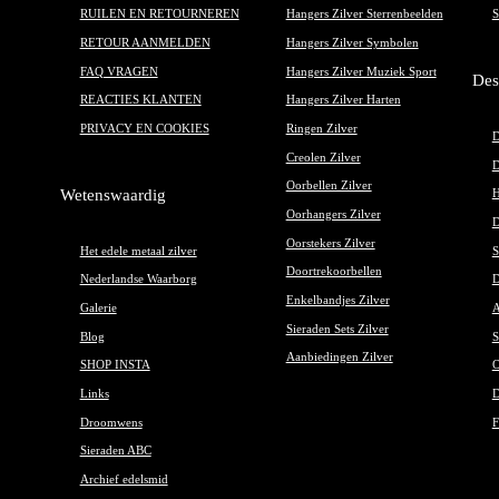
RUILEN EN RETOURNEREN
Hangers Zilver Sterrenbeelden
S
RETOUR AANMELDEN
Hangers Zilver Symbolen
FAQ VRAGEN
Hangers Zilver Muziek Sport
Des
REACTIES KLANTEN
Hangers Zilver Harten
PRIVACY EN COOKIES
Ringen Zilver
D
Creolen Zilver
D
Oorbellen Zilver
Wetenswaardig
H
Oorhangers Zilver
D
Oorstekers Zilver
Het edele metaal zilver
S
Doortrekoorbellen
Nederlandse Waarborg
D
Enkelbandjes Zilver
Galerie
A
Sieraden Sets Zilver
Blog
S
Aanbiedingen Zilver
SHOP INSTA
O
Links
D
Droomwens
F
Sieraden ABC
Archief edelsmid