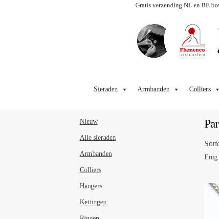
Gratis verzending NL en BE bo
Ga
Ga
door
naar
Sieraden
Armbanden
Colliers
naar
de
navigatie
inhoud
Par
Nieuw
Alle sieraden
Sort
Armbanden
Enig 
Colliers
Hangers
Kettingen
Ringen