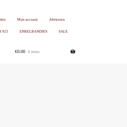
rden
Mijn account
Afrekenen
R 925
ENKELBANDJES
SALE
€
0.00
0 items