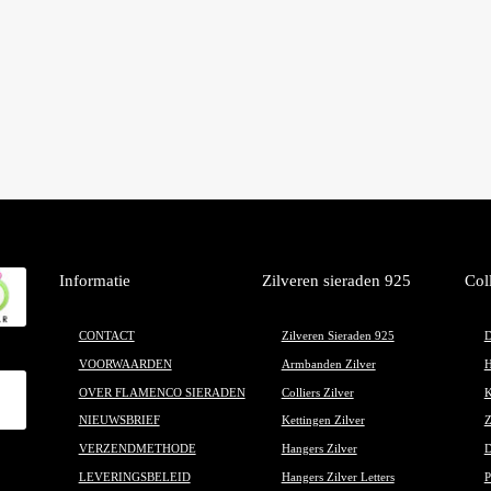
Informatie
Zilveren sieraden 925
Col
CONTACT
Zilveren Sieraden 925
D
VOORWAARDEN
Armbanden Zilver
H
OVER FLAMENCO SIERADEN
Colliers Zilver
K
NIEUWSBRIEF
Kettingen Zilver
Z
VERZENDMETHODE
Hangers Zilver
D
LEVERINGSBELEID
Hangers Zilver Letters
P