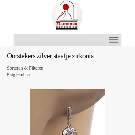
Ga
Ga
door
naar
naar
de
navigatie
inhoud
Oorstekers zilver staafje zirkonia
Sorteren & Filteren
Enig resultaat