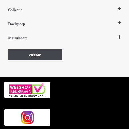
Oorbellen
Collectie
Zilveren sieraden 925
Doelgroep
Damessieraden
Metaalsoort
Zilver gerhodineerd
Wissen