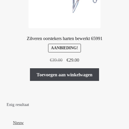
Zilveren oorstekers harten bewerkt 65991
AANBIEDING!
Oorspronkelijke
Huidige
€
39.00
€
29.00
prijs
prijs
was:
is:
Toevoegen aan winkelwagen
€39.00.
€29.00.
Enig resultaat
Nieuw