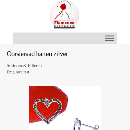
Ga
Ga
door
naar
naar
de
navigatie
inhoud
Oorsieraad harten zilver
Sorteren & Filteren
Enig resultaat