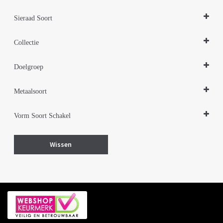
Sieraad Soort
Oorbellen
Collectie
Zilveren sieraden 925
Doelgroep
Damessieraden
Metaalsoort
Zilver
Vorm Soort Schakel
Hart hartjes
Wissen