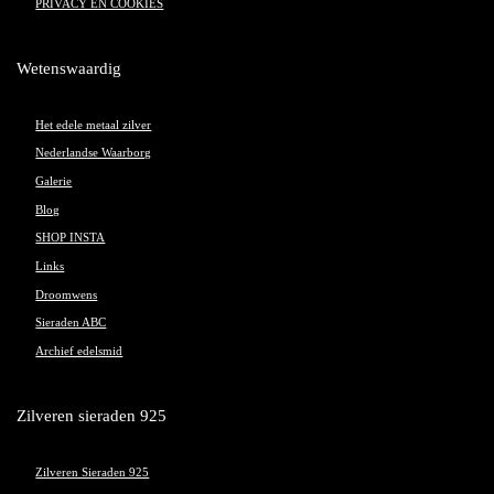
PRIVACY EN COOKIES
Wetenswaardig
Het edele metaal zilver
Nederlandse Waarborg
Galerie
Blog
SHOP INSTA
Links
Droomwens
Sieraden ABC
Archief edelsmid
Zilveren sieraden 925
Zilveren Sieraden 925