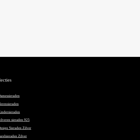
lecties
amessieraden
erensieraden
indersieraden
ilveren sieraden 925
esign Sieraden Zilver
arelsieraden Zilver