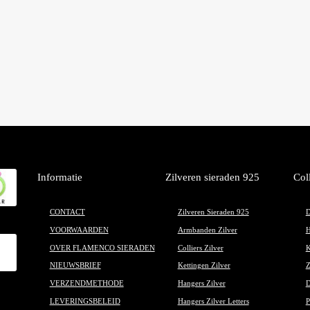
gekozen
worden
op
de
productpagina
Informatie
Zilveren sieraden 925
Col
CONTACT
Zilveren Sieraden 925
D
VOORWAARDEN
Armbanden Zilver
H
OVER FLAMENCO SIERADEN
Colliers Zilver
K
NIEUWSBRIEF
Kettingen Zilver
Z
VERZENDMETHODE
Hangers Zilver
D
LEVERINGSBELEID
Hangers Zilver Letters
P