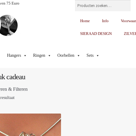
Zoeken
ven 75 Euro
Home
Info
Voorwaa
SIERAAD DESIGN
ZILVE
Hangers
Ringen
Oorbellen
Sets
uk cadeau
eren & Filteren
resultaat