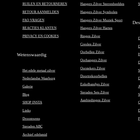
RUILEN EN RETOURNEREN
Hangers Zilver Sterrenbeelden
S
RETOUR AANMELDEN
Hangers Zilver Symbolen
FAQ VRAGEN
Hangers Zilver Muziek Sport
Des
REACTIES KLANTEN
Hangers Zilver Harten
PRIVACY EN COOKIES
Ringen Zilver
D
Creolen Zilver
D
Oorbellen Zilver
Wetenswaardig
H
Oorhangers Zilver
D
Oorstekers Zilver
Het edele metaal zilver
S
Doortrekoorbellen
Nederlandse Waarborg
D
Enkelbandjes Zilver
Galerie
A
Sieraden Sets Zilver
Blog
S
Aanbiedingen Zilver
SHOP INSTA
O
Links
D
Droomwens
F
Sieraden ABC
Archief edelsmid