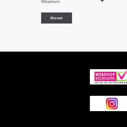
Metaalsoort
Zilver met goud
Wissen