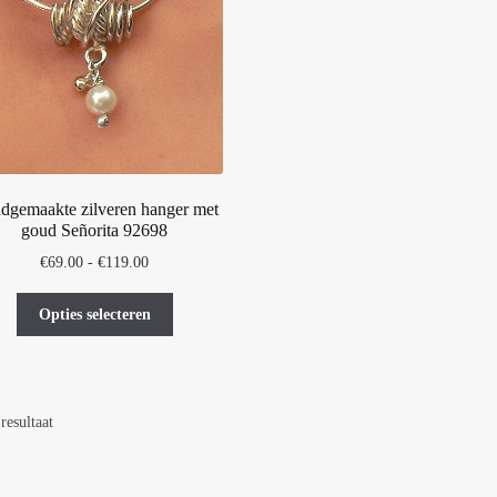
dgemaakte zilveren hanger met
goud Señorita 92698
Prijsklasse:
€
69.00
-
€
119.00
€69.00
Dit
tot
Opties selecteren
product
€119.00
heeft
meerdere
variaties.
resultaat
Deze
optie
kan