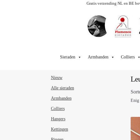
Gratis verzending NL en BE bo
Ga
Ga
door
naar
Sieraden
Armbanden
Colliers
naar
de
navigatie
inhoud
Le
Nieuw
Alle sieraden
Sort
Armbanden
Enig 
Colliers
Hangers
Kettingen
Ringen