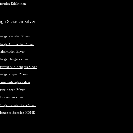
ieraden Edelstenen
ign Sieraden Zilver
esign Sieraden Zilver
esign Armbanden Zilver
alssieraden Zilver
esign Hangers Zilver
terrenbeeld Hangers Zilver
esign Ringen Zilver
anschuifringen Zilver
tapelringen Zilver
orsieraden Zilver
esign Sieraden Sets Zilver
lamenco Sieraden HOME