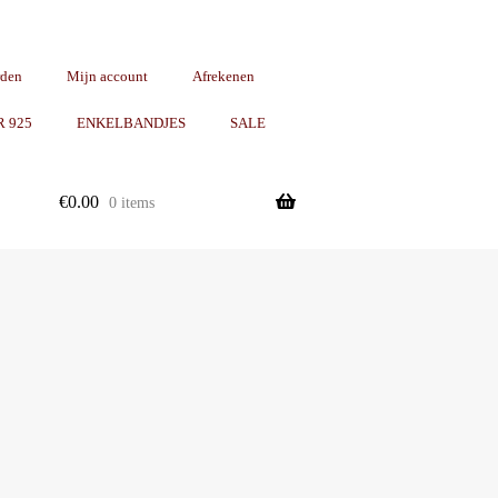
rden
Mijn account
Afrekenen
R 925
ENKELBANDJES
SALE
€
0.00
0 items