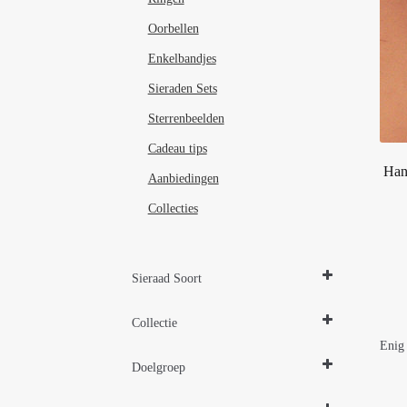
Oorbellen
Enkelbandjes
Sieraden Sets
Sterrenbeelden
Cadeau tips
Han
Aanbiedingen
Collecties
Sieraad Soort
Hangers
Collectie
Enig 
Design Sieraden Zilver
Doelgroep
Parelsieraden Zilver
Damessieraden