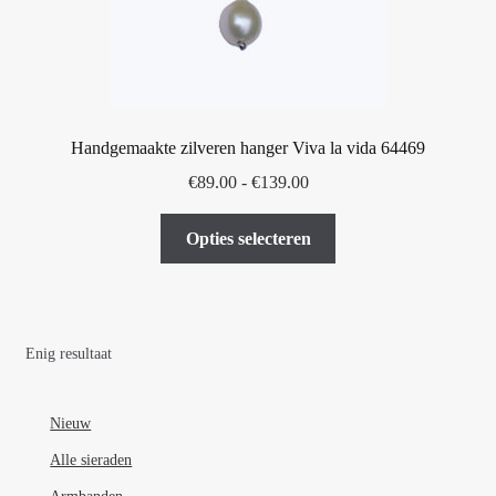
Handgemaakte zilveren hanger Viva la vida 64469
Prijsklasse:
€
89.00
-
€
139.00
€89.00
Dit
tot
Opties selecteren
product
€139.00
heeft
meerdere
variaties.
Enig resultaat
Deze
optie
kan
Nieuw
gekozen
Alle sieraden
worden