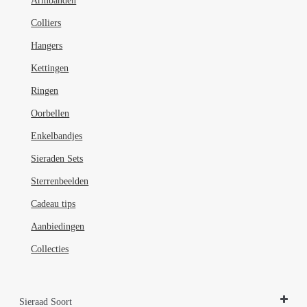
Armbanden
op
de
Colliers
productpagina
Hangers
Kettingen
Ringen
Oorbellen
Enkelbandjes
Sieraden Sets
Sterrenbeelden
Cadeau tips
Aanbiedingen
Collecties
Sieraad Soort