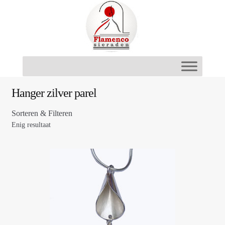
Ga
Ga
door
naar
naar
de
navigatie
inhoud
Hanger zilver parel
Sorteren & Filteren
Enig resultaat