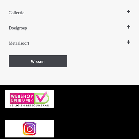
Hangers
Collectie
Design Sieraden Zilver
Doelgroep
Parelsieraden Zilver
Damessieraden
Metaalsoort
Zilver
Wissen