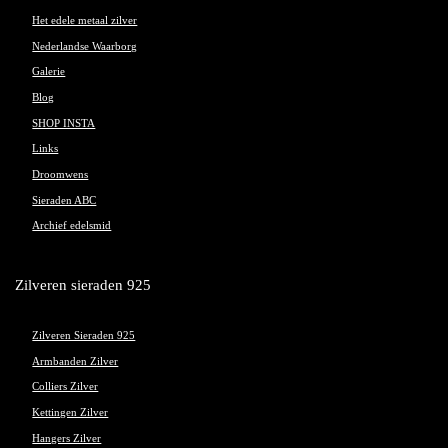
Het edele metaal zilver
Nederlandse Waarborg
Galerie
Blog
SHOP INSTA
Links
Droomwens
Sieraden ABC
Archief edelsmid
Zilveren sieraden 925
Zilveren Sieraden 925
Armbanden Zilver
Colliers Zilver
Kettingen Zilver
Hangers Zilver