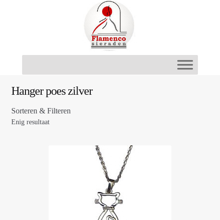
Ga
Ga
door
naar
naar
de
navigatie
inhoud
Hanger poes zilver
Sorteren & Filteren
Enig resultaat