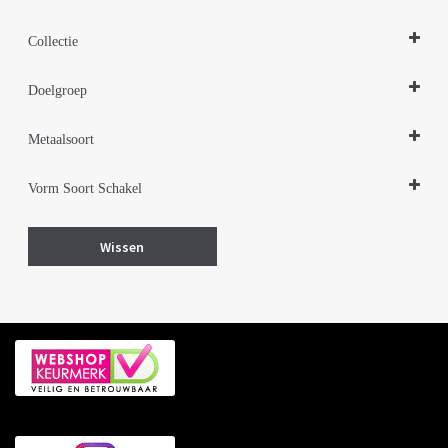
Hangers
Collectie
Zilveren sieraden 925
Doelgroep
Damessieraden
Metaalsoort
Kindersieraden
Zilver gerhodineerd
Vorm Soort Schakel
Dier dieren
Wissen