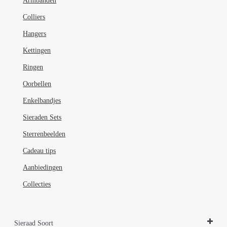
Armbanden
op
de
Colliers
productpagina
Hangers
Kettingen
Ringen
Oorbellen
Enkelbandjes
Sieraden Sets
Sterrenbeelden
Cadeau tips
Aanbiedingen
Collecties
Sieraad Soort