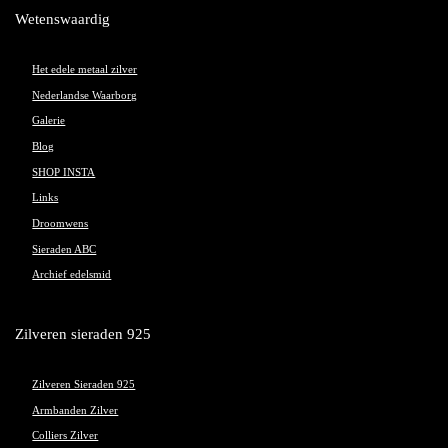
Wetenswaardig
Het edele metaal zilver
Nederlandse Waarborg
Galerie
Blog
SHOP INSTA
Links
Droomwens
Sieraden ABC
Archief edelsmid
Zilveren sieraden 925
Zilveren Sieraden 925
Armbanden Zilver
Colliers Zilver