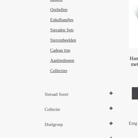
Oorbellen
Enkelbandjes
Sieraden Sets
Sterrenbeelden
Cadeau tips
Han
Aanbiedingen
met
Collecties
Sieraad Soort
Hangers
Collectie
Design Sieraden Zilver
Enig 
Doelgroep
Damessieraden