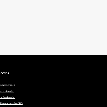
lecties
amessieraden
erensieraden
indersieraden
ilveren sieraden 925