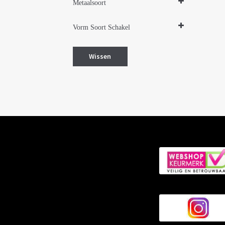
Metaalsoort
Zilver met goud
Vorm Soort Schakel
Bloem bloemen
Hart hartjes
Wissen