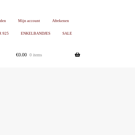
rden
Mijn account
Afrekenen
R 925
ENKELBANDJES
SALE
€
0.00
0 items