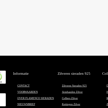
Informatie
Zilveren sieraden 925
Col
CONTACT
Zilveren Sieraden 925
D
VOORWAARDEN
Armbanden Zilver
H
OVER FLAMENCO SIERADEN
Colliers Zilver
K
NIEUWSBRIEF
Kettingen Zilver
Z