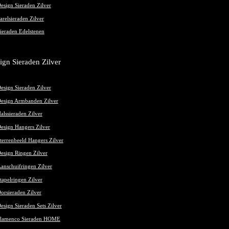
esign Sieraden Zilver
arelsieraden Zilver
ieraden Edelstenen
ign Sieraden Zilver
esign Sieraden Zilver
esign Armbanden Zilver
alssieraden Zilver
esign Hangers Zilver
terrenbeeld Hangers Zilver
esign Ringen Zilver
anschuifringen Zilver
tapelringen Zilver
orsieraden Zilver
esign Sieraden Sets Zilver
lamenco Sieraden HOME