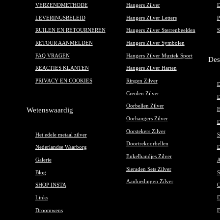
VERZENDMETHODE
Hangers Zilver
D
LEVERINGSBELEID
Hangers Zilver Letters
P
RUILEN EN RETOURNEREN
Hangers Zilver Sterrenbeelden
S
RETOUR AANMELDEN
Hangers Zilver Symbolen
FAQ VRAGEN
Hangers Zilver Muziek Sport
Des
REACTIES KLANTEN
Hangers Zilver Harten
PRIVACY EN COOKIES
Ringen Zilver
D
Creolen Zilver
D
Oorbellen Zilver
Wetenswaardig
H
Oorhangers Zilver
D
Oorstekers Zilver
Het edele metaal zilver
S
Doortrekoorbellen
Nederlandse Waarborg
D
Enkelbandjes Zilver
Galerie
A
Sieraden Sets Zilver
Blog
S
Aanbiedingen Zilver
SHOP INSTA
O
Links
D
Droomwens
F