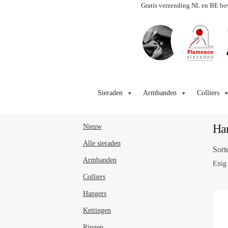
Gratis verzending NL en BE bo
Ga
Ga
door
naar
Sieraden
Armbanden
Colliers
naar
de
navigatie
inhoud
Han
Nieuw
Alle sieraden
Sort
Armbanden
Enig 
Colliers
Hangers
Kettingen
Ringen