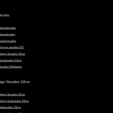
lecties
amessieraden
erensieraden
indersieraden
ilveren sieraden 925
esign Sieraden Zilver
arelsieraden Zilver
ieraden Edelstenen
ign Sieraden Zilver
esign Sieraden Zilver
esign Armbanden Zilver
alssieraden Zilver