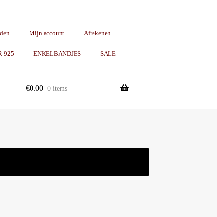
rden
Mijn account
Afrekenen
R 925
ENKELBANDJES
SALE
€
0.00
0 items