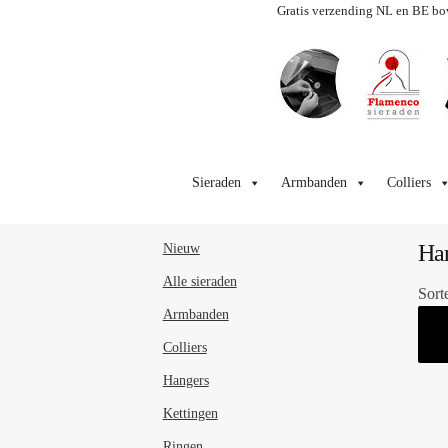
Gratis verzending NL en BE bo
Ga
Ga
door
naar
Sieraden
Armbanden
Colliers
naar
de
navigatie
inhoud
Han
Nieuw
Alle sieraden
Sort
Armbanden
Colliers
Hangers
Kettingen
Ringen