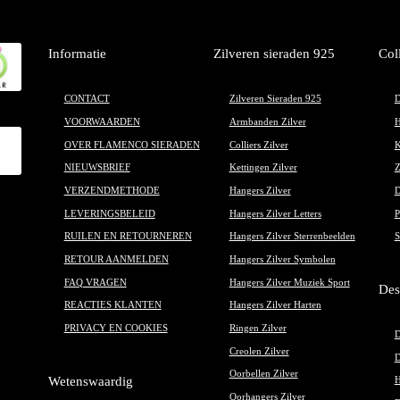
Informatie
Zilveren sieraden 925
Col
CONTACT
Zilveren Sieraden 925
D
VOORWAARDEN
Armbanden Zilver
H
OVER FLAMENCO SIERADEN
Colliers Zilver
K
NIEUWSBRIEF
Kettingen Zilver
Z
VERZENDMETHODE
Hangers Zilver
D
LEVERINGSBELEID
Hangers Zilver Letters
P
RUILEN EN RETOURNEREN
Hangers Zilver Sterrenbeelden
S
RETOUR AANMELDEN
Hangers Zilver Symbolen
FAQ VRAGEN
Hangers Zilver Muziek Sport
Des
REACTIES KLANTEN
Hangers Zilver Harten
PRIVACY EN COOKIES
Ringen Zilver
D
Creolen Zilver
D
Oorbellen Zilver
Wetenswaardig
H
Oorhangers Zilver