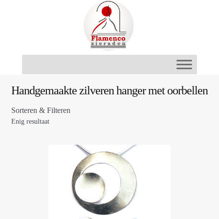
Ga
Ga
door
naar
naar
de
navigatie
inhoud
Handgemaakte zilveren hanger met oorbellen
Sorteren & Filteren
Enig resultaat