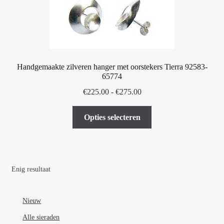
Handgemaakte zilveren hanger met oorstekers Tierra 92583-
65774
Prijsklasse:
€
225.00
-
€
275.00
€225.00
Dit
tot
Opties selecteren
product
€275.00
heeft
meerdere
variaties.
Enig resultaat
Deze
optie
kan
Nieuw
gekozen
Alle sieraden