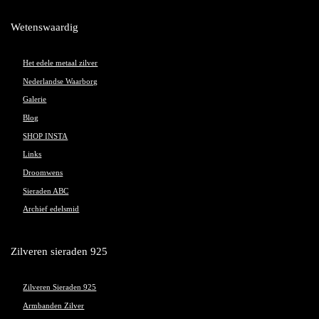
Wetenswaardig
Het edele metaal zilver
Nederlandse Waarborg
Galerie
Blog
SHOP INSTA
Links
Droomwens
Sieraden ABC
Archief edelsmid
Zilveren sieraden 925
Zilveren Sieraden 925
Armbanden Zilver