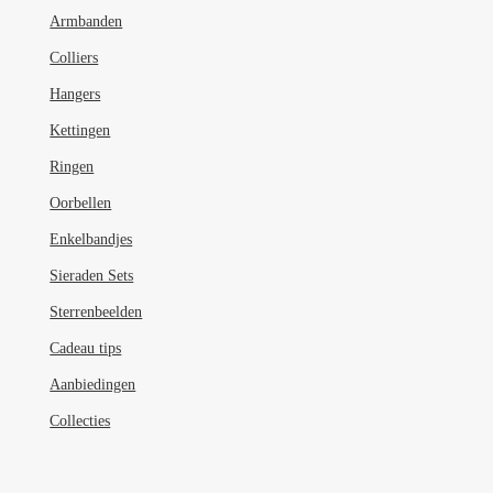
worden
Armbanden
op
de
Colliers
productpagina
Hangers
Kettingen
Ringen
Oorbellen
Enkelbandjes
Sieraden Sets
Sterrenbeelden
Cadeau tips
Aanbiedingen
Collecties