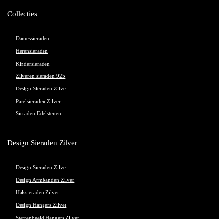
Collecties
Damessieraden
Herensieraden
Kindersieraden
Zilveren sieraden 925
Design Sieraden Zilver
Parelsieraden Zilver
Sieraden Edelstenen
Design Sieraden Zilver
Design Sieraden Zilver
Design Armbanden Zilver
Halssieraden Zilver
Design Hangers Zilver
Sterrenbeeld Hangers Zilver