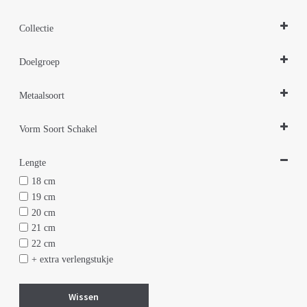
Armbanden
Collectie
Design Sieraden Zilver
Doelgroep
Damessieraden
Metaalsoort
Zilver
Vorm Soort Schakel
Hart hartjes
Lengte
18 cm
19 cm
20 cm
21 cm
22 cm
+ extra verlengstukje
Wissen