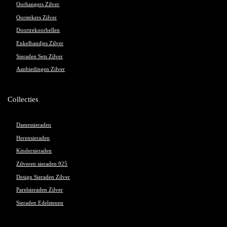
Oorhangers Zilver
Oorstekers Zilver
Doortrekoorbellen
Enkelbandjes Zilver
Sieraden Sets Zilver
Aanbiedingen Zilver
Collecties
Damessieraden
Herensieraden
Kindersieraden
Zilveren sieraden 925
Design Sieraden Zilver
Parelsieraden Zilver
Sieraden Edelstenen