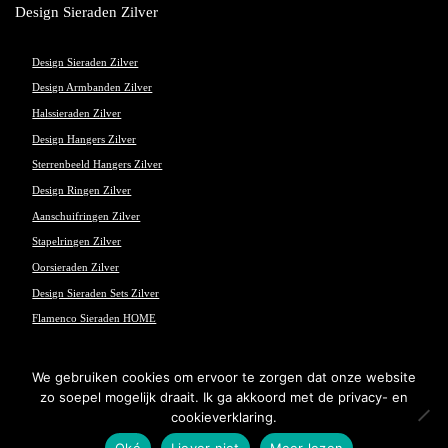
Design Sieraden Zilver
Design Sieraden Zilver
Design Armbanden Zilver
Halssieraden Zilver
Design Hangers Zilver
Sterrenbeeld Hangers Zilver
Design Ringen Zilver
Aanschuifringen Zilver
Stapelringen Zilver
Oorsieraden Zilver
Design Sieraden Sets Zilver
Flamenco Sieraden HOME
We gebruiken cookies om ervoor te zorgen dat onze website
zo soepel mogelijk draait. Ik ga akkoord met de privacy- en
© 2026 Flamenco Sieraden - Powered and maintained by
winkeltjes.net
cookieverklaring.
Oké
Liever niet
Meer lezen