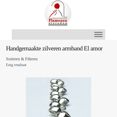
Ga
Ga
door
naar
naar
de
navigatie
inhoud
Handgemaakte zilveren armband El amor
Sorteren & Filteren
Enig resultaat