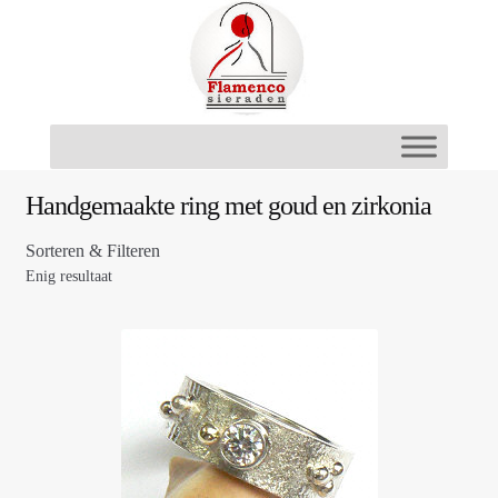
Ga
Ga
door
naar
naar
de
navigatie
inhoud
Handgemaakte ring met goud en zirkonia
Sorteren & Filteren
Enig resultaat