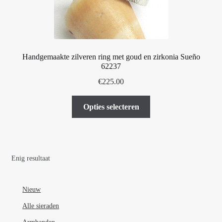
Handgemaakte zilveren ring met goud en zirkonia Sueño
62237
€
225.00
Dit
Opties selecteren
product
heeft
meerdere
variaties.
Enig resultaat
Deze
optie
kan
Nieuw
gekozen
Alle sieraden
worden