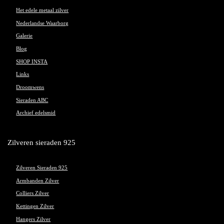
Het edele metaal zilver
Nederlandse Waarborg
Galerie
Blog
SHOP INSTA
Links
Droomwens
Sieraden ABC
Archief edelsmid
Zilveren sieraden 925
Zilveren Sieraden 925
Armbanden Zilver
Colliers Zilver
Kettingen Zilver
Hangers Zilver