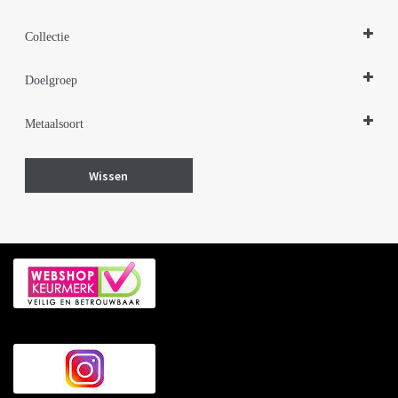
Ringen
Collectie
Design Sieraden Zilver
Doelgroep
Damessieraden
Metaalsoort
Zilver met goud
Wissen