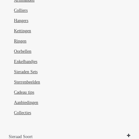
Armbanden
op
de
Colliers
productpagina
Hangers
Kettingen
Ringen
Oorbellen
Enkelbandjes
Sieraden Sets
Sterrenbeelden
Cadeau tips
Aanbiedingen
Collecties
Sieraad Soort