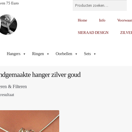
Zoeken
ven 75 Euro
Home
Info
Voorwaa
SIERAAD DESIGN
ZILVE
Hangers
Ringen
Oorbellen
Sets
dgemaakte hanger zilver goud
eren & Filteren
resultaat