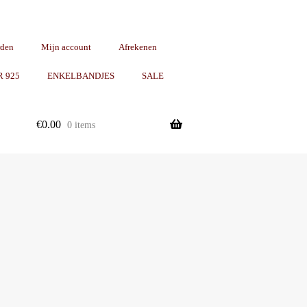
rden
Mijn account
Afrekenen
R 925
ENKELBANDJES
SALE
€
0.00
0 items