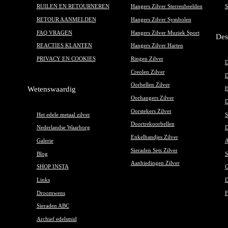
RUILEN EN RETOURNEREN
Hangers Zilver Sterrenbeelden
S
RETOUR AANMELDEN
Hangers Zilver Symbolen
FAQ VRAGEN
Hangers Zilver Muziek Sport
Des
REACTIES KLANTEN
Hangers Zilver Harten
PRIVACY EN COOKIES
Ringen Zilver
D
Creolen Zilver
D
Oorbellen Zilver
Wetenswaardig
H
Oorhangers Zilver
D
Oorstekers Zilver
Het edele metaal zilver
S
Doortrekoorbellen
Nederlandse Waarborg
D
Enkelbandjes Zilver
Galerie
A
Sieraden Sets Zilver
Blog
S
Aanbiedingen Zilver
SHOP INSTA
O
Links
D
Droomwens
F
Sieraden ABC
Archief edelsmid