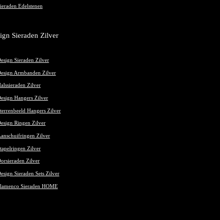
ieraden Edelstenen
ign Sieraden Zilver
esign Sieraden Zilver
esign Armbanden Zilver
alssieraden Zilver
esign Hangers Zilver
terrenbeeld Hangers Zilver
esign Ringen Zilver
anschuifringen Zilver
tapelringen Zilver
orsieraden Zilver
esign Sieraden Sets Zilver
lamenco Sieraden HOME