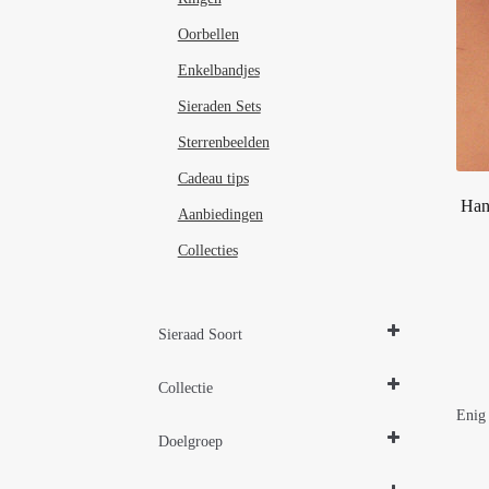
Oorbellen
Enkelbandjes
Sieraden Sets
Sterrenbeelden
Cadeau tips
Han
Aanbiedingen
Collecties
Sieraad Soort
Hangers
Collectie
Enig 
Design Sieraden Zilver
Doelgroep
Parelsieraden Zilver
Damessieraden