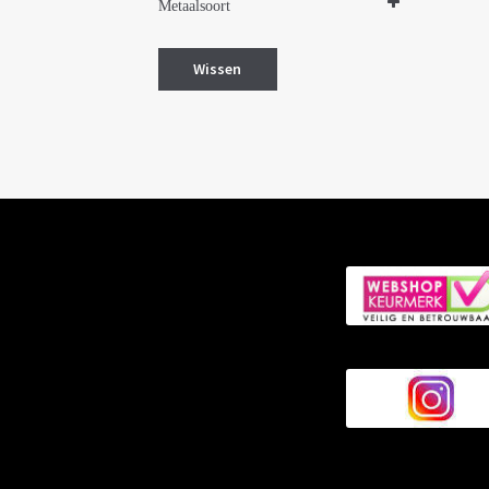
Metaalsoort
Zilver met goud
Wissen