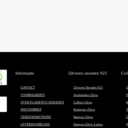
gekozen
worden
op
de
productpagina
Informatie
Zilveren sieraden 925
Col
CONTACT
Zilveren Sieraden 925
D
VOORWAARDEN
Armbanden Zilver
H
OVER FLAMENCO SIERADEN
Colliers Zilver
K
NIEUWSBRIEF
Kettingen Zilver
Z
VERZENDMETHODE
Hangers Zilver
D
LEVERINGSBELEID
Hangers Zilver Letters
P