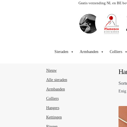
Gratis verzending NL en BE bo
Ga
Ga
door
naar
Sieraden
Armbanden
Colliers
naar
de
navigatie
inhoud
Han
Nieuw
Alle sieraden
Sort
Armbanden
Enig 
Colliers
Hangers
Kettingen
Ringen