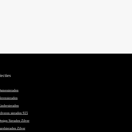
lecties
amessieraden
erensieraden
indersieraden
ilveren sieraden 925
esign Sieraden Zilver
arelsieraden Zilver