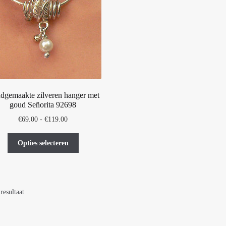
dgemaakte zilveren hanger met
goud Señorita 92698
Prijsklasse:
€
69.00
-
€
119.00
€69.00
Dit
tot
Opties selecteren
product
€119.00
heeft
meerdere
variaties.
resultaat
Deze
optie
kan