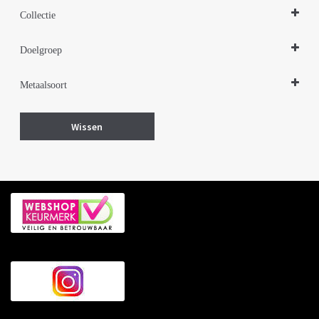
Collectie
Design Sieraden Zilver
Doelgroep
Parelsieraden Zilver
Damessieraden
Metaalsoort
Zilver
Wissen