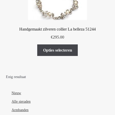
Handgemaakt zilveren collier La belleza 51244
€
295.00
Dit
Opties selecteren
product
heeft
meerdere
variaties.
Enig resultaat
Deze
optie
kan
Nieuw
gekozen
Alle sieraden
worden
Armbanden
op