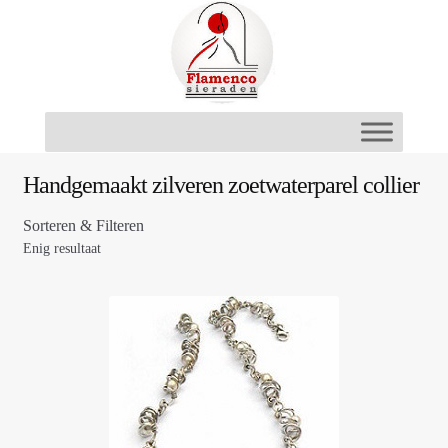
Ga
Ga
door
naar
naar
de
navigatie
inhoud
Handgemaakt zilveren zoetwaterparel collier
Sorteren & Filteren
Enig resultaat