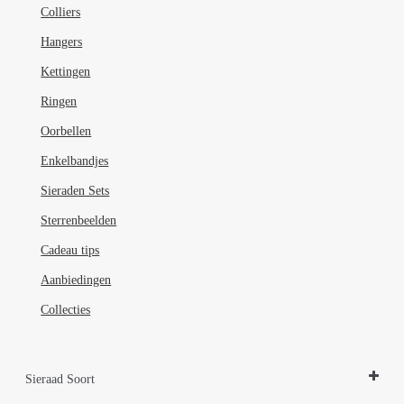
de
Colliers
productpagina
Hangers
Kettingen
Ringen
Oorbellen
Enkelbandjes
Sieraden Sets
Sterrenbeelden
Cadeau tips
Aanbiedingen
Collecties
Sieraad Soort
Colliers