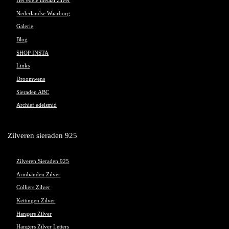
Het edele metaal zilver
Nederlandse Waarborg
Galerie
Blog
SHOP INSTA
Links
Droomwens
Sieraden ABC
Archief edelsmid
Zilveren sieraden 925
Zilveren Sieraden 925
Armbanden Zilver
Colliers Zilver
Kettingen Zilver
Hangers Zilver
Hangers Zilver Letters