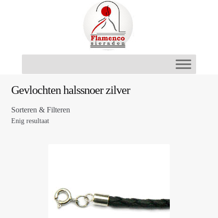
Ga
Ga
door
naar
naar
de
navigatie
inhoud
Gevlochten halssnoer zilver
Sorteren & Filteren
Enig resultaat