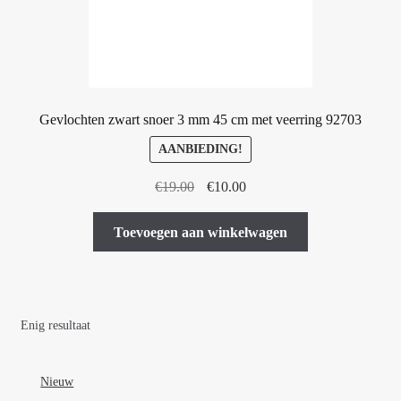
Gevlochten zwart snoer 3 mm 45 cm met veerring 92703
AANBIEDING!
Oorspronkelijke
Huidige
€
19.00
€
10.00
prijs
prijs
was:
is:
Toevoegen aan winkelwagen
€19.00.
€10.00.
Enig resultaat
Nieuw