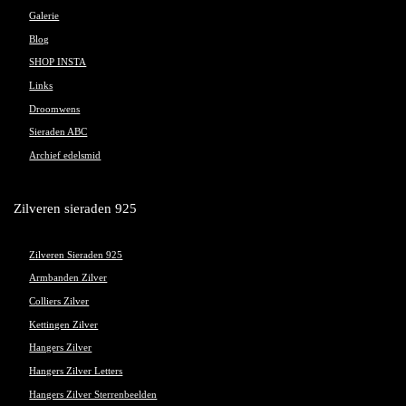
Galerie
Blog
SHOP INSTA
Links
Droomwens
Sieraden ABC
Archief edelsmid
Zilveren sieraden 925
Zilveren Sieraden 925
Armbanden Zilver
Colliers Zilver
Kettingen Zilver
Hangers Zilver
Hangers Zilver Letters
Hangers Zilver Sterrenbeelden