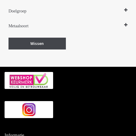
Doelgroep
Damessieraden
Metaalsoort
Zilver
Wissen
Informatie