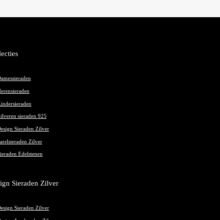
lecties
amessieraden
erensieraden
indersieraden
ilveren sieraden 925
esign Sieraden Zilver
arelsieraden Zilver
ieraden Edelstenen
ign Sieraden Zilver
esign Sieraden Zilver