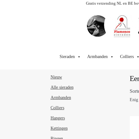
Gratis verzending NL en BE bo
Ga
Ga
door
naar
Sieraden
Armbanden
Colliers
naar
de
navigatie
inhoud
Een
Nieuw
Alle sieraden
Sort
Armbanden
Enig 
Colliers
Hangers
Kettingen
Ringen