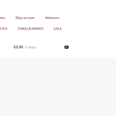
rden
Mijn account
Afrekenen
R 925
ENKELBANDJES
SALE
€
0.00
0 items