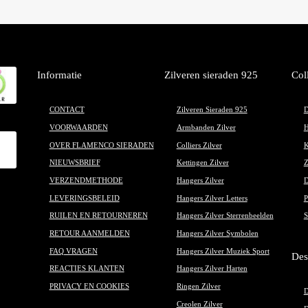
Informatie
Zilveren sieraden 925
Col
CONTACT
Zilveren Sieraden 925
D
VOORWAARDEN
Armbanden Zilver
H
OVER FLAMENCO SIERADEN
Colliers Zilver
K
NIEUWSBRIEF
Kettingen Zilver
Z
VERZENDMETHODE
Hangers Zilver
D
LEVERINGSBELEID
Hangers Zilver Letters
P
RUILEN EN RETOURNEREN
Hangers Zilver Sterrenbeelden
S
RETOUR AANMELDEN
Hangers Zilver Symbolen
FAQ VRAGEN
Hangers Zilver Muziek Sport
Des
REACTIES KLANTEN
Hangers Zilver Harten
PRIVACY EN COOKIES
Ringen Zilver
D
Creolen Zilver