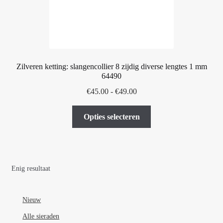
Zilveren ketting: slangencollier 8 zijdig diverse lengtes 1 mm
64490
Prijsklasse:
€
45.00
-
€
49.00
€45.00
Dit
tot
Opties selecteren
product
€49.00
heeft
meerdere
variaties.
Enig resultaat
Deze
optie
kan
Nieuw
gekozen
Alle sieraden