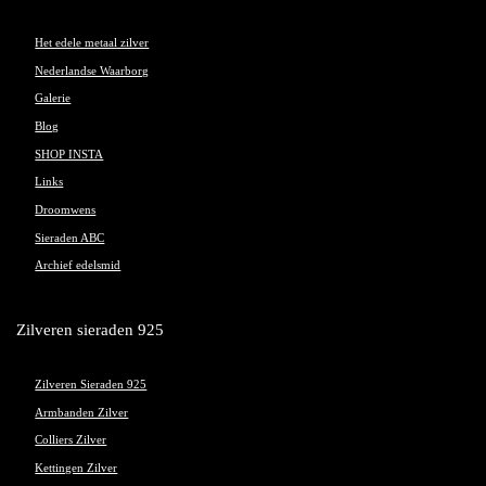
Het edele metaal zilver
Nederlandse Waarborg
Galerie
Blog
SHOP INSTA
Links
Droomwens
Sieraden ABC
Archief edelsmid
Zilveren sieraden 925
Zilveren Sieraden 925
Armbanden Zilver
Colliers Zilver
Kettingen Zilver