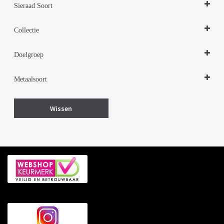
Sieraad Soort
Kettingen
Collectie
Zilveren sieraden 925
Doelgroep
Damessieraden
Metaalsoort
Zilver
Wissen