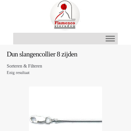
Ga
Ga
door
naar
naar
de
navigatie
inhoud
Dun slangencollier 8 zijden
Sorteren & Filteren
Enig resultaat