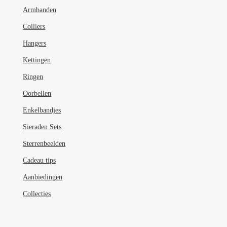
worden
Armbanden
op
de
Colliers
productpagina
Hangers
Kettingen
Ringen
Oorbellen
Enkelbandjes
Sieraden Sets
Sterrenbeelden
Cadeau tips
Aanbiedingen
Collecties