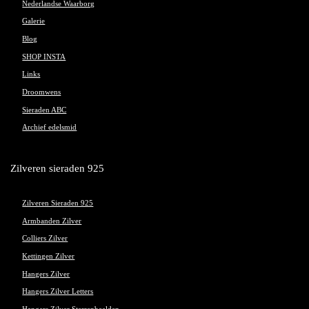
Nederlandse Waarborg
Galerie
Blog
SHOP INSTA
Links
Droomwens
Sieraden ABC
Archief edelsmid
Zilveren sieraden 925
Zilveren Sieraden 925
Armbanden Zilver
Colliers Zilver
Kettingen Zilver
Hangers Zilver
Hangers Zilver Letters