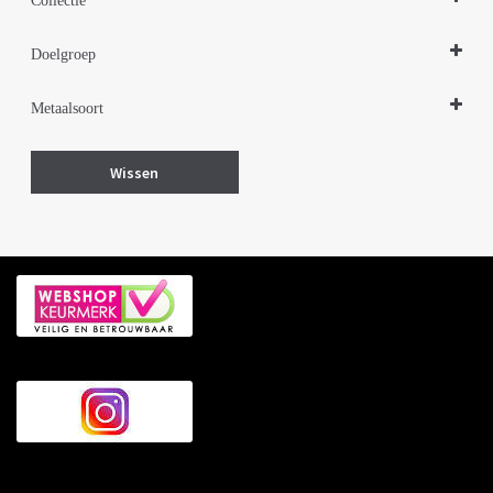
Collectie
Design Sieraden Zilver
Doelgroep
Damessieraden
Metaalsoort
Zilver
Wissen