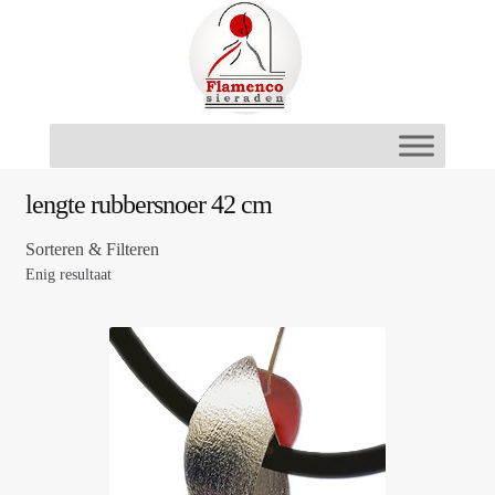
Ga
Ga
door
naar
naar
de
navigatie
inhoud
lengte rubbersnoer 42 cm
Sorteren & Filteren
Enig resultaat