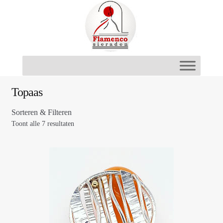
Ga
Ga
door
naar
naar
de
navigatie
inhoud
Topaas
Sorteren & Filteren
Toont alle 7 resultaten