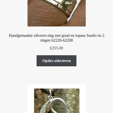
op
de
productpagina
Handgemaakte zilveren ring met goud en topaas Sueño en 2
ringen 62220-62208
€
255.00
Dit
Opties selecteren
product
heeft
meerdere
variaties.
Deze
optie
kan
gekozen