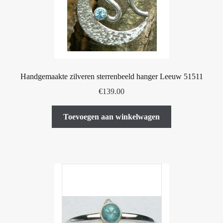
worden
op
de
productpagina
Handgemaakte zilveren sterrenbeeld hanger Leeuw 51511
€
139.00
Toevoegen aan winkelwagen