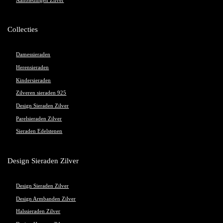
Aanbiedingen Zilver
Collecties
Damessieraden
Herensieraden
Kindersieraden
Zilveren sieraden 925
Design Sieraden Zilver
Parelsieraden Zilver
Sieraden Edelstenen
Design Sieraden Zilver
Design Sieraden Zilver
Design Armbanden Zilver
Halssieraden Zilver