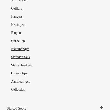
Armbanden
op
de
Colliers
productpagina
Hangers
Kettingen
Ringen
Oorbellen
Enkelbandjes
Sieraden Sets
Sterrenbeelden
Cadeau tips
Aanbiedingen
Collecties
Sieraad Soort