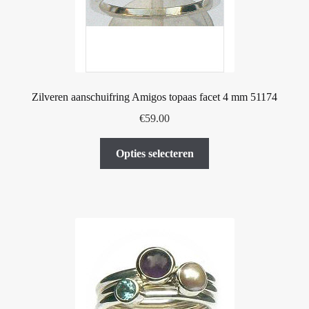
op
de
productpagina
Zilveren aanschuifring Amigos topaas facet 4 mm 51174
€
59.00
Dit
Opties selecteren
product
heeft
meerdere
variaties.
Deze
optie
kan
gekozen
worden