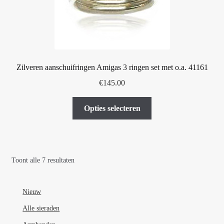
op
de
productpagina
Zilveren aanschuifringen Amigas 3 ringen set met o.a. 41161
€
145.00
Dit
Opties selecteren
product
heeft
meerdere
variaties.
Toont alle 7 resultaten
Deze
optie
kan
Nieuw
gekozen
Alle sieraden
worden