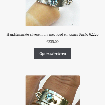
Handgemaakte zilveren ring met goud en topaas Sueño 62220
€
235.00
Dit
Opties selecteren
product
heeft
meerdere
variaties.
Deze
optie
kan
gekozen
worden