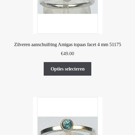
Zilveren aanschuifring Amigas topaas facet 4 mm 51175
€
49.00
Dit
Opties selecteren
product
heeft
meerdere
variaties.
Deze
optie
kan
gekozen
worden